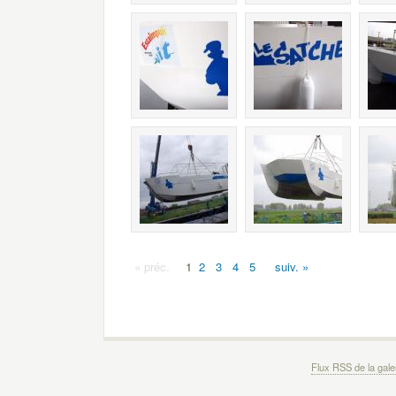
« préc.
1
2
3
4
5
suiv. »
Flux RSS de la gale