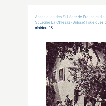
Association des St Léger de France et d'ai
St Légier La Chiésaz (Suisse)
|
quelques 
clairiere05