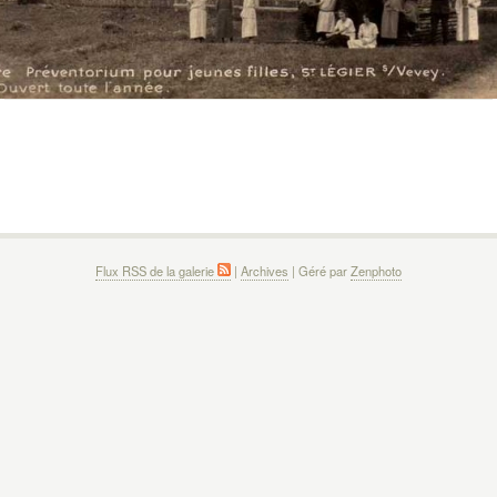
Flux RSS de la galerie
|
Archives
| Géré par
Zenphoto