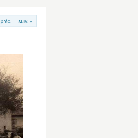
 préc.
suiv. »