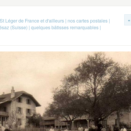
«
St Léger de France et d'ailleurs
|
nos cartes postales
|
ésaz (Suisse)
|
quelques bâtisses remarquables
|