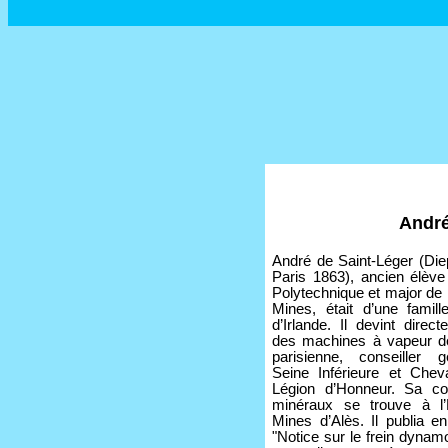
André
André de Saint-Léger (Die
Paris 1863), ancien élève
Polytechnique et major de 
Mines, était d’une famille
d’Irlande. Il devint direct
des machines à vapeur de
parisienne, conseiller 
Seine Inférieure et Cheva
Légion d’Honneur. Sa col
minéraux se trouve à l
Mines d’Alès. Il publia e
"Notice sur le frein dynam