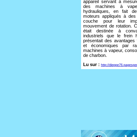
appareil servant à mesure
des machines à vapeu
hydrauliques, en fait d
moteurs appliqués à des
couche pour leur imp
mouvement de rotation. Ce
était destinée à conva
industriels que le frein 
présentait des avantages 
et économiques par ra
machines à vapeur, cons
de charbon.
Lu sur :
http://dieppe76.pagespe