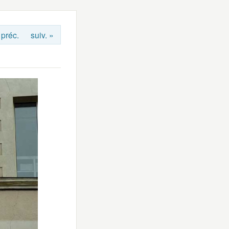
 préc.
suiv. »