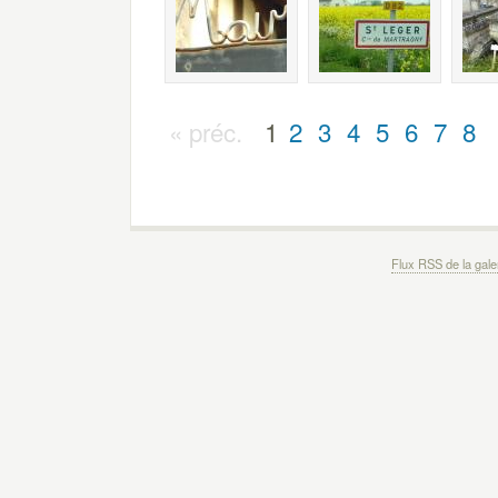
« préc.
1
2
3
4
5
6
7
8
Flux RSS de la gale