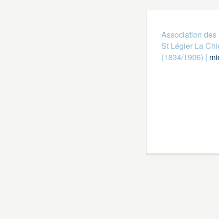
Association des 
St Légier La Chi
(1834/1906)
|
mi