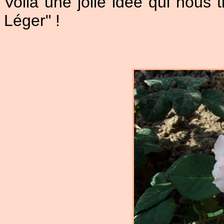
Voilà une jolie idée qui nous t
Léger" !