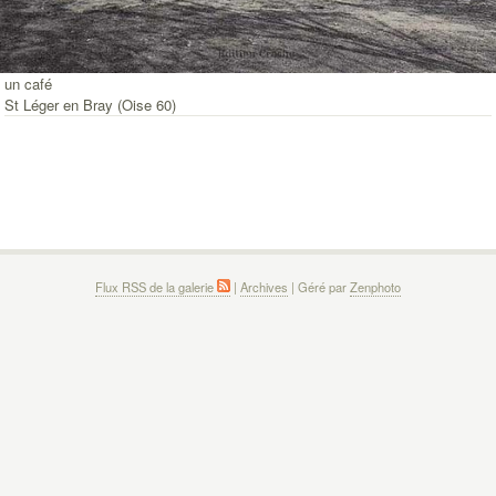
un café
St Léger en Bray (Oise 60)
Flux RSS de la galerie
|
Archives
| Géré par
Zenphoto