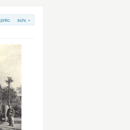
 préc.
suiv. »