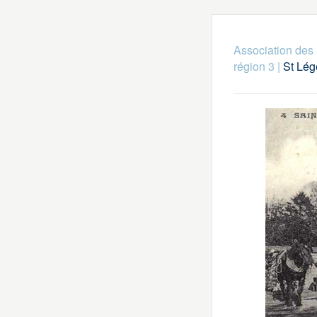
Association des 
région 3
|
St Lég