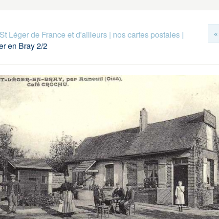
«
St Léger de France et d'ailleurs
|
nos cartes postales
|
er en Bray 2/2