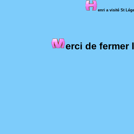
enri a visité St Lég
erci de fermer