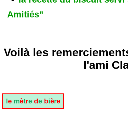
Amitiés"
Voilà les remerciement
l'ami Cl
l
e
m
è
t
r
e
d
e
b
i
è
r
e