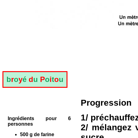
b
r
o
y
é
d
u
P
o
i
t
o
u
Progression
1/ préchauffez
Ingrédients pour 6
personnes
2/ mélangez 
500 g de farine
sucre