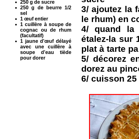
250 g de sucre
3/ ajoutez la f
250 g de beurre 1/2
sel
le rhum) en c
1 œuf entier
1 cuillère à soupe de
4/ quand la
cognac ou de rhum
(facultatif)
étalez-la sur
1 jaune d'œuf délayé
avec une cuillère à
plat à tarte p
soupe d'eau tiède
5/ décorez en
pour dorer
dorez au pinc
6/ cuisson 25