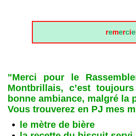
r
e
m
e
r
c
i
e
"Merci pour le Rassembl
Montbrillais, c’est toujour
bonne ambiance, malgré la p
Vous trouverez en PJ mes me
le mètre de bière
la recette du biscuit servi