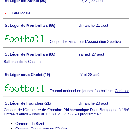
St Léger les Authie (80)
20, 21, 22 août
Fête locale
St Léger de Montbrillais (86)
dimanche 21 août
Coupe des Vins, par l'Association Sportive
St Léger de Montbrillais (86)
samedi 27 août
Ball-trap de la Chasse
St Léger sous Cholet (49)
27 et 28 août
Tournoi national de jeunes footballeurs
Carispor
St Léger de Fourches (21)
dimanche 28 août
Concert de l'Orchestre de Chambre Philharmonique Dijon-Bourgogne à 16h30 
Entrée 8 euros - Infos au 03 80 64 17 72 - Au programme :
Carmen, de Bizet
Grandes Ouvertures de l'Opéra